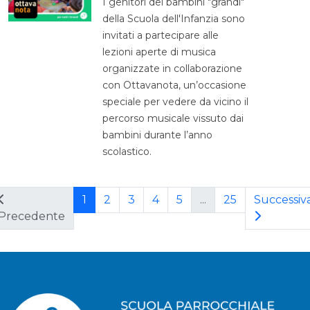
I genitori dei bambini "grandi"
della Scuola dell'Infanzia sono
invitati a partecipare alle
lezioni aperte di musica
organizzate in collaborazione
con Ottavanota, un’occasione
speciale per vedere da vicino il
percorso musicale vissuto dai
bambini durante l’anno
scolastico.
1
2
3
4
5
...
25
Successiv
Precedente