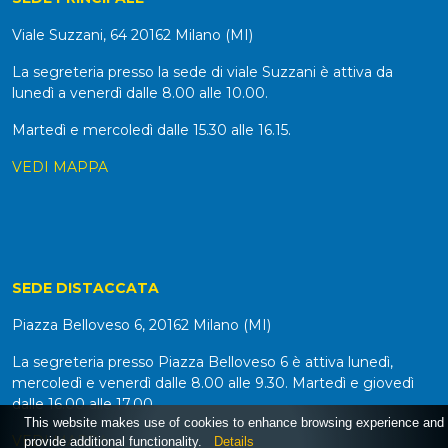
Viale Suzzani, 64 20162 Milano (MI)
La segreteria presso la sede di viale Suzzani è attiva da
lunedì a venerdì dalle 8.00 alle 10.00.
Martedì e mercoledì dalle 15.30 alle 16.15.
VEDI MAPPA
SEDE DISTACCATA
Piazza Belloveso 6, 20162 Milano (MI)
La segreteria presso Piazza Belloveso 6 è attiva lunedì,
mercoledì e venerdì dalle 8.00 alle 9.30. Martedì e giovedì
dalle 16.00 alle 17.00.
This website makes use of cookies to enhance browsing experience and
VEDI MAPPA
provide additional functionality.
Details