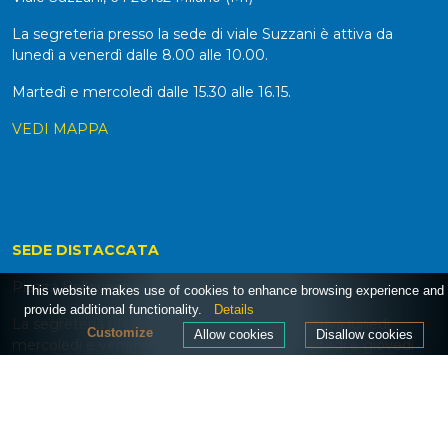
La segreteria presso la sede di viale Suzzani è attiva da
lunedì a venerdì dalle 8.00 alle 10.00.
Martedì e mercoledì dalle 15.30 alle 16.15.
VEDI MAPPA
SEDE DISTACCATA
Piazza Belloveso 6, 20162 Milano (MI)
This website makes use of cookies to enhance browsing experience and
provide additional functionality.
Details
La segreteria presso Piazza Belloveso 6 è attiva lunedì,
Customize
Allow cookies
Disallow cookies
mercoledì e venerdì dalle 8.00 alle 9.30. Martedì e giovedì
dalle 16.00 alle 17.00.
VEDI MAPPA