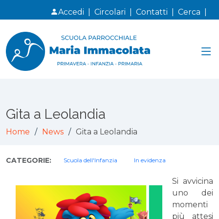
Accedi
|
Circolari
|
Contatti
|
Cerca
|
Gita a Leolandia
Home
News
Gita a Leolandia
CATEGORIE:
Scuola dell'Infanzia
In evidenza
Si avvicina
uno dei
momenti
più attesi