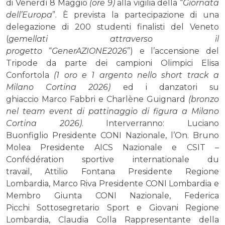
di Venerdì 8 Maggio
(ore 9)
alla vigilia della “
Giornata
dell’Europa
”. È prevista la partecipazione di una
delegazione di 200 studenti finalisti del Veneto
(
gemellati attraverso il
progetto
“
GenerAZIONE2026
”) e l’accensione del
Tripode da parte dei campioni Olimpici Elisa
Confortola
(1 oro e 1 argento nello short track a
Milano Cortina 2026)
ed i danzatori su
ghiaccio Marco Fabbri e Charlène Guignard
(bronzo
nel team event di pattinaggio di figura a Milano
Cortina 2026)
. Interverranno: Luciano
Buonfiglio Presidente CONI Nazionale, l’On. Bruno
Molea Presidente AICS Nazionale e CSIT –
Confédération sportive internationale du
travail, Attilio Fontana Presidente Regione
Lombardia, Marco Riva Presidente CONI Lombardia e
Membro Giunta CONI Nazionale, Federica
Picchi Sottosegretario Sport e Giovani Regione
Lombardia, Claudia Colla Rappresentante della