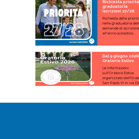
Richiesta priorità
graduatoria
iscrizioni 27/28
Richiesta della priorit
nella graduatoria del
domande di iscrizion
all'anno scolastico
2027/2028.
Dal 9 giugno 2026
Oratorio Estivo
Le informazioni
sull'Oratorio Estivo
organizzato dall'Orat
San Paolo VI in via D
Martino 2.