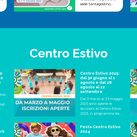
sede Santagostino,
rso
martedì 16 e mercoledì 17
giugno 2026.
ività
Centro Estivo
ro
Centro Estivo 2025:
zo
dal 30 giugno al 1
6
agosto e dal 26
agosto al 12
settembre
tivo
Dal 3 marzo al 23 maggio
2025 sono aperte le
lata
iscrizioni al Centro Estivo
2025, in programma da
lunedì 30 giugno a
azi
venerdì 1 agosto e dal 25
VI.
Festa Centro Estivo
agosto al 12 settembre
ark
2024
2025 per i bambini