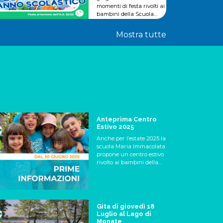
momenti di festa rivolti ai
bambini della Scuola
dell'Infanzia in entrambe
le sedi.
Mostra tutte
Anteprima Centro
Estivo 2025
Anche per l’estate 2025 la
scuola Maria Immacolata
propone un centro estivo
rivolto ai bambini della
Sezione Primavera, della
Scuola dell’infanzia,
Primaria e Secondaria di
primo grado. Il Centro
Estivo (aperto anche ai
Gita di giovedì 18
non iscritti) inizierà
Luglio al Lago di
lunedì 30 giugno e
Monate