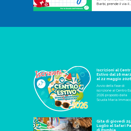
Barbi, prende il via il
progetto “Primo socco
Baby”, che da diversi
anni prosegue nella
nostra scuola una att
con i bambini della
Scuola dell'Infanzia.
Iscrizioni al Cent
Estivo dal 16 mar
al 22 maggio 202
Avvio della fase di
iscrizione al Centro Es
2026 proposto dalla
Scuola Maria Immaco
presso le sedi di Viale
Suzzani 64, Piazza
Belloveso 6 e negli sp
dell'Oratorio S. Paolo 
Gita di giovedì 25
Luglio al Safari P
di Pombia