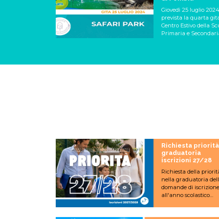
Giovedì 25 luglio 2024
prevista la quarta git
Centro Estivo della Sc
Primaria e Secondari
primo grado.
Richiesta priorità
graduatoria
iscrizioni 27/28
Richiesta della priorit
nella graduatoria del
domande di iscrizion
all'anno scolastico
2027/2028.