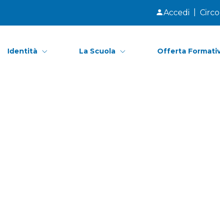
|
Accedi
Circo
gliamento AS 26/27
0 maggio 2026
 attività di inglese alla Scuola
Identità
La Scuola
Offerta Formati
colastico 2026/2027
 con la Scuola dell’Infanzia
smartphone: facciamo un patto
 estivo
 Estivo dal 16 marzo al 22 maggio 2026
ai Corsi Extrascolastici 2026-2027