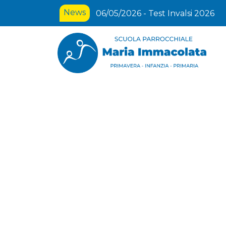
News
04/05/2026 - Prenotazione abbi
09/05/2026 - Spettacolo il 9 e 1
30/04/2026 - Lezioni aperte per le
dell’Infanzia
03/09/2026 - Inserimenti anno s
07/05/2026 - Momenti di raccordo
21/04/2026 - I nostri figli e lo 
09/04/2026 - Dal 13 Aprile menù
16/03/2026 - Iscrizioni al Centro
22/07/2026 - Aperte le iscrizioni 
06/05/2026 - Test Invalsi 2026