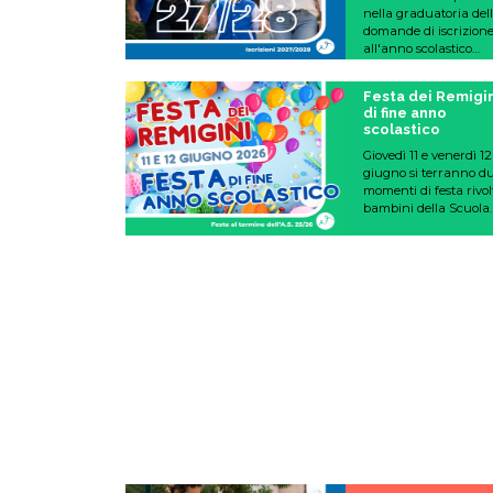
nella graduatoria del
domande di iscrizion
all'anno scolastico
2027/2028.
Festa dei Remigin
di fine anno
scolastico
Giovedì 11 e venerdì 12
giugno si terranno d
momenti di festa rivolt
bambini della Scuola
dell'Infanzia in entr
le sedi.