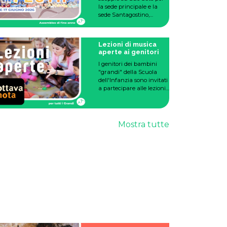
la sede principale e la
sede Santagostino,
martedì 16 e mercoledì 17
giugno 2026.
Lezioni di musica
aperte ai genitori
I genitori dei bambini
"grandi" della Scuola
dell'Infanzia sono invitati
a partecipare alle lezioni
aperte di musica
organizzate in
collaborazione con
Ottavanota, un’occasione
Mostra tutte
speciale per vedere da
vicino il percorso
musicale vissuto dai
bambini durante l’anno
scolastico.