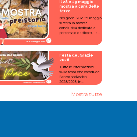
Il 28 e 29 maggio
mostra a cura delle
terze
Nei giorni 28 e 29 maggio
si terrà la mostra
conclusiva dedicata al
percorso didattico sulla
Preistoria, realizzata
dagli alunni delle classi
3ª A e 3ª B della scuola
primaria.
Festa del Grazie
2026
Tutte le informazioni
sulla festa che conclude
l'anno scolastico
2025/2026, in
programma sabato 23
maggio presso il cortile
Mostra tutte
della scuola in viale
Suzzani 64.