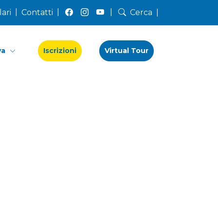
|
|
|
lari
Contatti
Cerca
|
va
Iscrizioni
Virtual Tour