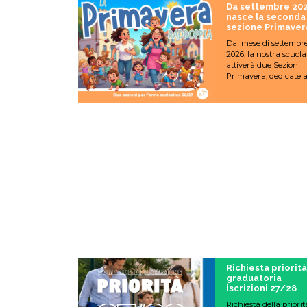
Da settembre 20
nasce la seconda
sezione Primaver
Dal mese di settembr
2026, la nostra scuola
attiverà due Sezioni
Primavera, dedicate a
bambini di due anni. 
Sezioni Primavera,
previste dalla normat
del Ministero
dell’Istruzione, sono
servizi educativi pens
per i bambini tra i 24 
36 mesi, con l’obiettivo
accompagnarli in mo
graduale e sereno nel
loro percorso di cresci
di avvicinamento alla
scuola dell’infanzia,
attraverso attività
educative, relazionali 
scoperta adeguate al
loro età.
Richiesta priorità
graduatoria
iscrizioni 27/28
Richiesta della priorit