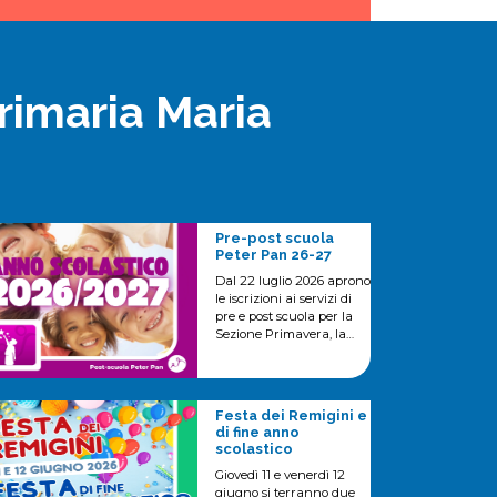
Primaria Maria
Pre-post scuola
Peter Pan 26-27
Dal 22 luglio 2026 aprono
le iscrizioni ai servizi di
pre e post scuola per la
Sezione Primavera, la
Scuola dell'Infanzia e la
Scuola Primaria della
Scuola Maria
Immacolata.
Festa dei Remigini e
di fine anno
scolastico
Giovedì 11 e venerdì 12
giugno si terranno due